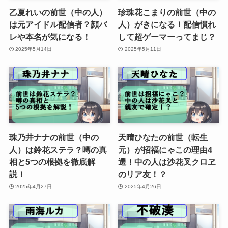
乙夏れいの前世（中の人）
珍珠花こまりの前世（中の
は元アイドル配信者？顔バ
人）がきになる！配信慣れ
レや本名が気になる！
して超ゲーマーってまじ？
2025年5月14日
2025年5月11日
珠乃井ナナの前世（中の
天晴ひなたの前世（転生
人）は鈴花ステラ？噂の真
元）が招福にゃこの理由4
相と5つの根拠を徹底解
選！中の人は沙花叉クロヱ
説！
のリア友！？
2025年4月27日
2025年4月26日