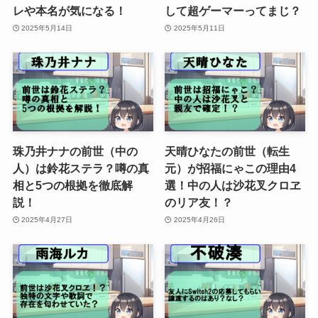
レや本名が気になる！
して超ゲーマーってまじ？
2025年5月14日
2025年5月11日
珠乃井ナナの前世（中の
天晴ひなたの前世（転生
人）は鈴花ステラ？噂の真
元）が招福にゃこの理由4
相と5つの根拠を徹底解
選！中の人は沙花叉クロヱ
説！
のリア友！？
2025年4月27日
2025年4月26日