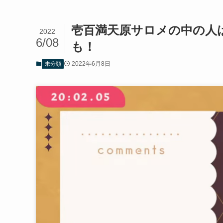
壱百満天原サロメの中の人
2022
6/08
も！
2022年6月8日
未分類