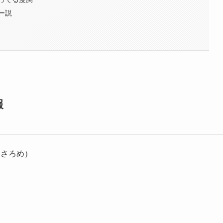
ー説
報
らさろめ）