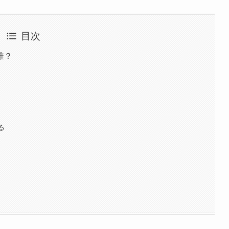
目次
誰？
る