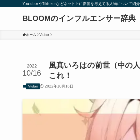
YoutuberやTiktokerなどネット上に影響を与えてる人物について
BLOOMのインフルエンサー辞典
ホーム
Vtuber
風真いろはの前世（中の
2022
10/16
これ！
2022年10月16日
Vtuber