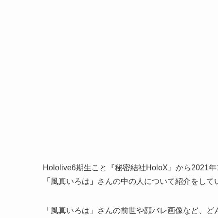
Hololive6期生こと『秘密結社HoloX』から2021
「
風真いろは
」
さんの中の人について紹介をして
「風真いろは」さんの前世や顔バレ画像など、ど