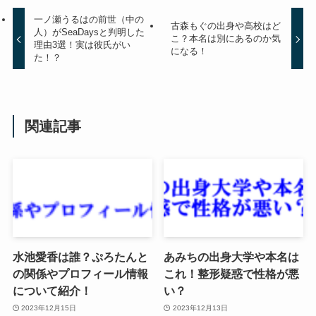
一ノ瀬うるはの前世（中の
古森もぐの出身や高校はど
人）がSeaDaysと判明した
こ？本名は別にあるのか気
理由3選！実は彼氏がい
になる！
た！？
関連記事
水池愛香は誰？ぷろたんと
あみちの出身大学や本名は
の関係やプロフィール情報
これ！整形疑惑で性格が悪
について紹介！
い？
2023年12月15日
2023年12月13日