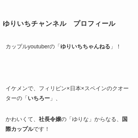
ゆりいちチャンネル プロフィール
カップルyoutuberの
「
ゆりいちちゃんねる
」
！
イケメンで、
フィリピン×日本×スペインのクオー
ター
の
「
いちろー
」、
かわいくて、
社長令嬢
の「
ゆりな
」からなる、
国
際カップル
です！