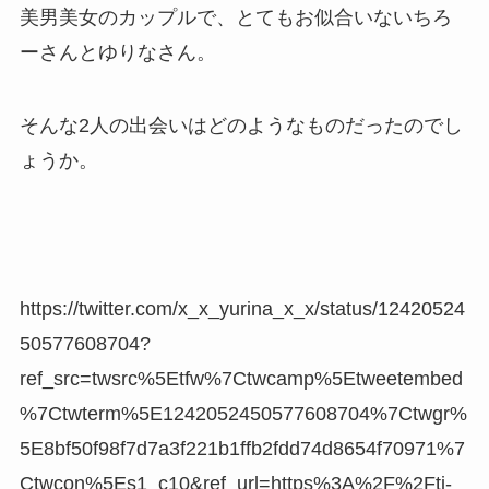
美男美女のカップルで、とてもお似合いないちろ
ーさんとゆりなさん。
そんな2人の出会いはどのようなものだったのでし
ょうか。
https://twitter.com/x_x_yurina_x_x/status/12420524
50577608704?
ref_src=twsrc%5Etfw%7Ctwcamp%5Etweetembed
%7Ctwterm%5E1242052450577608704%7Ctwgr%
5E8bf50f98f7d7a3f221b1ffb2fdd74d8654f70971%7
Ctwcon%5Es1_c10&ref_url=https%3A%2F%2Fti-