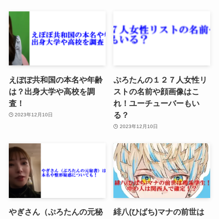
えぽぽ共和国の本名や年齢
ぷろたんの１２７人女性リ
は？出身大学や高校を調
ストの名前や顔画像はこ
査！
れ！ユーチューバーもい
る？
2023年12月10日
2023年12月10日
やぎさん（ぷろたんの元秘
緋八(ひばち)マナの前世は