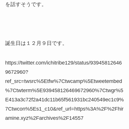
を話すそうです。
誕生日は１２月９日です。
https://twitter.com/ichitribe129/status/93945812646
9672960?
ref_src=twsrc%5Etfw%7Ctwcamp%5Etweetembed
%7Ctwterm%5E939458126469672960%7Ctwgr%5
E413a3c72f2a41dc11b65f561931bc240549ec1c9%
7Ctwcon%5Es1_c10&ref_url=https%3A%2F%2Fhir
amine.xyz%2Farchives%2F14557